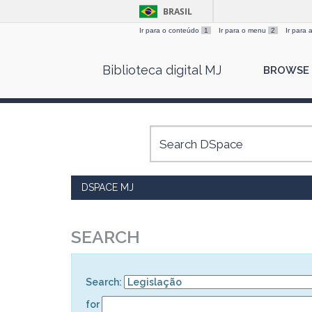
BRASIL
Ir para o conteúdo
1
Ir para o menu
2
Ir para
Skip
Biblioteca digital MJ
BROWSE
navigation
DSPACE MJ
SEARCH
Search:
for