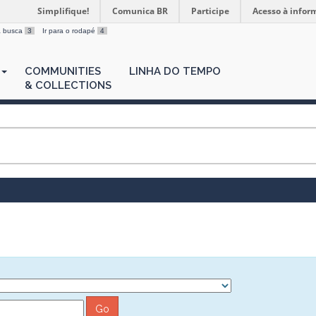
Simplifique!
Comunica BR
Participe
Acesso à infor
 a busca
3
Ir para o rodapé
4
COMMUNITIES
LINHA DO TEMPO
& COLLECTIONS