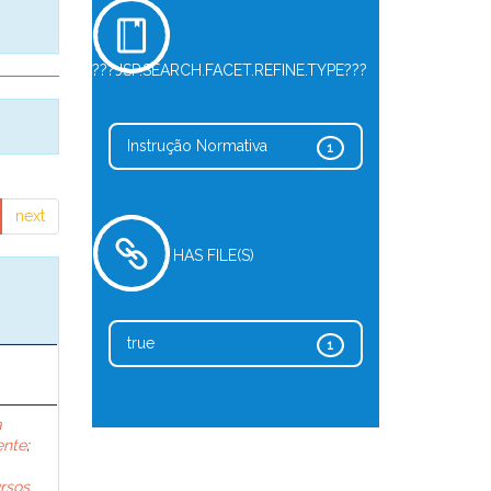
???JSP.SEARCH.FACET.REFINE.TYPE???
Instrução Normativa
1
next
HAS FILE(S)
true
1
a
ente
;
rsos