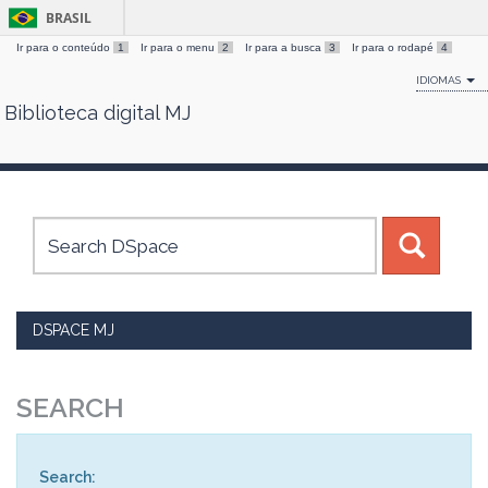
BRASIL
Ir para o conteúdo
1
Ir para o menu
2
Ir para a busca
3
Ir para o rodapé
4
IDIOMAS
Biblioteca digital MJ
Skip
navigation
DSPACE MJ
SEARCH
Search: