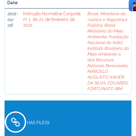
Date
2021-
Instrução Normativa Conjunta
Brasil. Ministério da
04-
nº 1, de 22 de fevereiro de
Justiça e Segurança
08
2021
Pública
;
Brasil.
Ministério do Meio
Ambiente
;
Fundação
Nacional do Índio
;
Instituto Brasileiro do
Meio Ambiente e
dos Recursos
Naturais Renováveis
;
MARCELO
AUGUSTO XAVIER
DA SILVA
;
EDUARDO
FORTUNATO BIM
HAS FILE(S)