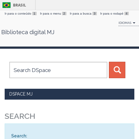
BRASIL
Ir para o conteúdo
1
Ir para o menu
2
Ir para a busca
3
Ir para o rodapé
4
IDIOMAS
Biblioteca digital MJ
Skip
navigation
DSPACE MJ
SEARCH
Search: