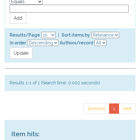
Results/Page
|
Sort items by
In order
Authors/record
Results 1-1 of 1 (Search time: 0.002 seconds).
previous
1
next
Item hits: