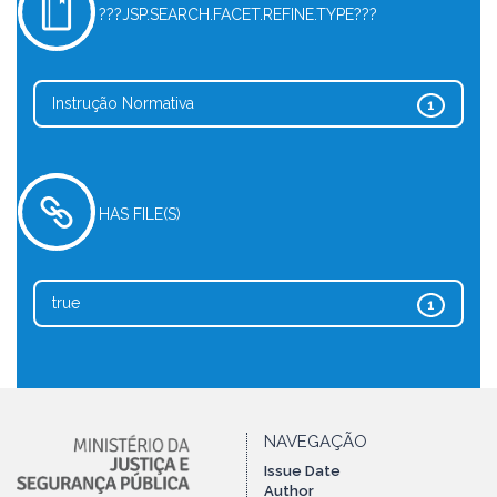
???JSP.SEARCH.FACET.REFINE.TYPE???
Instrução Normativa
1
HAS FILE(S)
true
1
NAVEGAÇÃO
Issue Date
Author