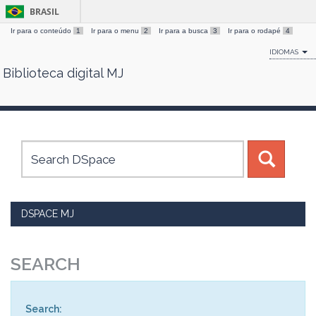
BRASIL
Ir para o conteúdo
1
Ir para o menu
2
Ir para a busca
3
Ir para o rodapé
4
IDIOMAS
Biblioteca digital MJ
Skip
navigation
DSPACE MJ
SEARCH
Search: