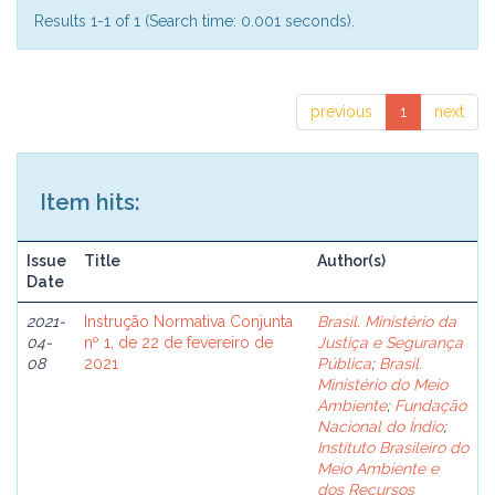
Results 1-1 of 1 (Search time: 0.001 seconds).
previous
1
next
Item hits:
Issue
Title
Author(s)
Date
2021-
Instrução Normativa Conjunta
Brasil. Ministério da
04-
nº 1, de 22 de fevereiro de
Justiça e Segurança
08
2021
Pública
;
Brasil.
Ministério do Meio
Ambiente
;
Fundação
Nacional do Índio
;
Instituto Brasileiro do
Meio Ambiente e
dos Recursos