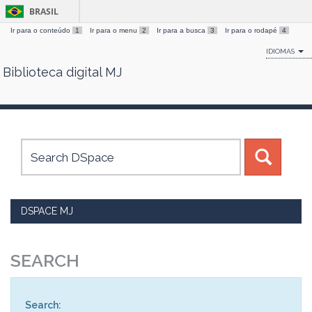
BRASIL
Ir para o conteúdo
1
Ir para o menu
2
Ir para a busca
3
Ir para o rodapé
4
IDIOMAS
Biblioteca digital MJ
Skip
navigation
DSPACE MJ
SEARCH
Search: