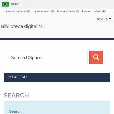
BRASIL
Ir para o conteúdo
1
Ir para o menu
2
Ir para a busca
3
Ir para o rodapé
4
IDIOMAS
Biblioteca digital MJ
Skip
navigation
DSPACE MJ
SEARCH
Search: