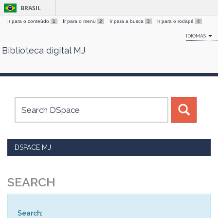
BRASIL
Ir para o conteúdo
1
Ir para o menu
2
Ir para a busca
3
Ir para o rodapé
4
IDIOMAS
Biblioteca digital MJ
Skip
navigation
DSPACE MJ
SEARCH
Search: