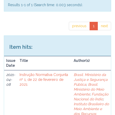
Results 1-1 of 1 (Search time: 0.003 seconds).
previous
1
next
Item hits:
Issue
Title
Author(s)
Date
2021-
Instrução Normativa Conjunta
Brasil. Ministério da
04-
nº 1, de 22 de fevereiro de
Justiça e Segurança
08
2021
Pública
;
Brasil.
Ministério do Meio
Ambiente
;
Fundação
Nacional do Índio
;
Instituto Brasileiro do
Meio Ambiente e
dos Recursos