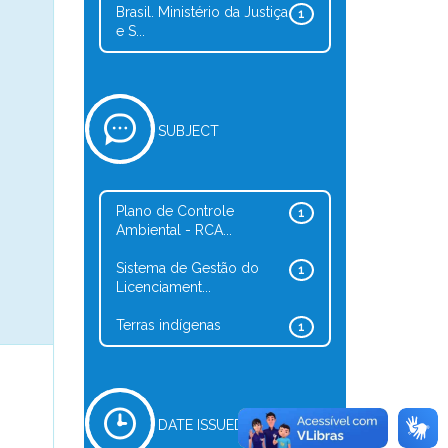
Brasil. Ministério da Justiça
1
e S...
SUBJECT
Plano de Controle
1
Ambiental - RCA...
Sistema de Gestão do
1
Licenciament...
Terras indígenas
1
DATE ISSUED