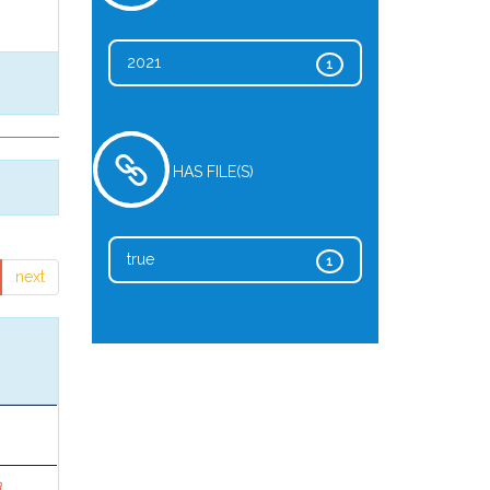
2021
1
HAS FILE(S)
true
1
next
a