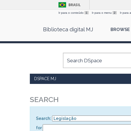
BRASIL
Ir para o conteúdo
1
Ir para o menu
2
Ir para
Skip
Biblioteca digital MJ
BROWSE
navigation
DSPACE MJ
SEARCH
Search:
for