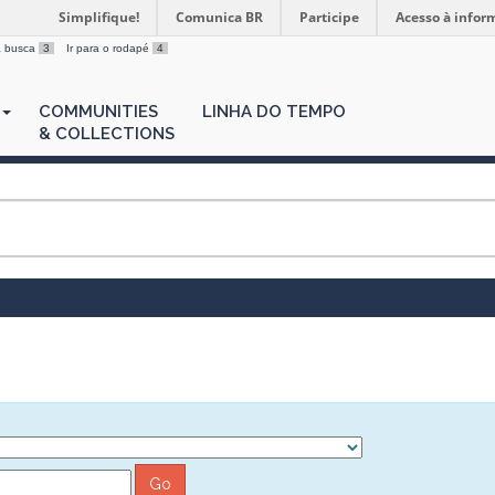
Simplifique!
Comunica BR
Participe
Acesso à infor
 a busca
3
Ir para o rodapé
4
COMMUNITIES
LINHA DO TEMPO
& COLLECTIONS