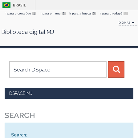
BRASIL
Ir para o conteúdo
1
Ir para o menu
2
Ir para a busca
3
Ir para o rodapé
4
IDIOMAS
Biblioteca digital MJ
Skip
navigation
DSPACE MJ
SEARCH
Search: