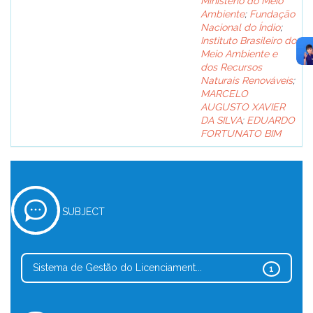
Ministério do Meio
Ambiente
;
Fundação
Nacional do Índio
;
Instituto Brasileiro do
Meio Ambiente e
dos Recursos
Naturais Renováveis
;
MARCELO
AUGUSTO XAVIER
DA SILVA
;
EDUARDO
FORTUNATO BIM
SUBJECT
Sistema de Gestão do Licenciament...
1