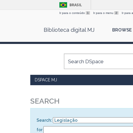
BRASIL
Ir para o conteúdo
1
Ir para o menu
2
Ir para
Skip
Biblioteca digital MJ
BROWSE
navigation
DSPACE MJ
SEARCH
Search:
for