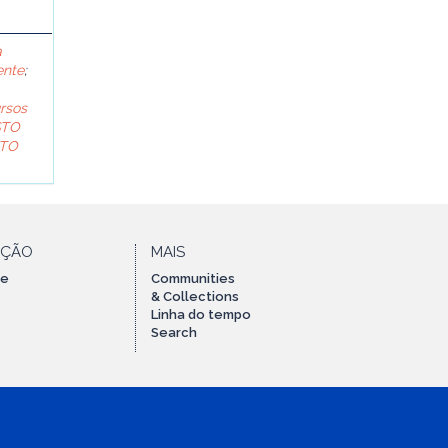
a
ente
;
rsos
STO
TO
AÇÃO
MAIS
te
Communities
& Collections
Linha do tempo
Search