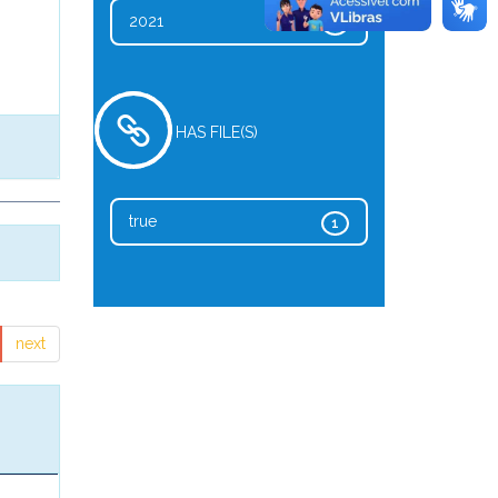
2021
1
HAS FILE(S)
true
1
next