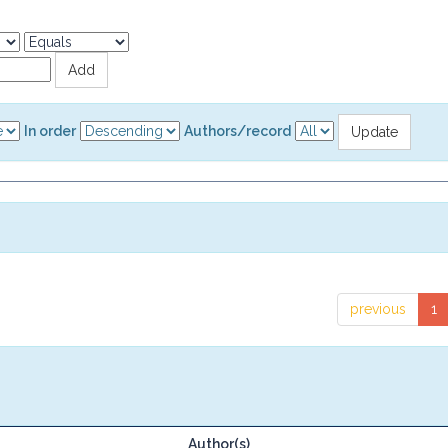
In order
Authors/record
previous
1
Author(s)