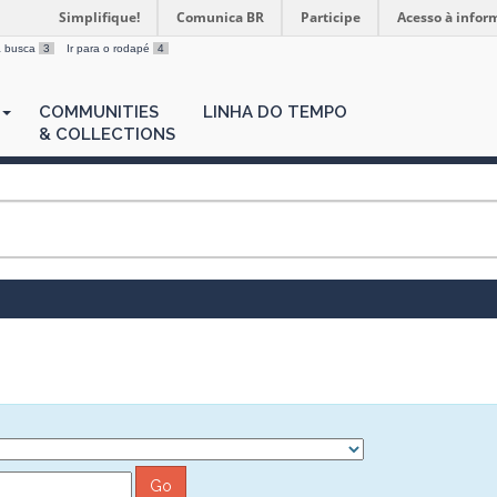
Simplifique!
Comunica BR
Participe
Acesso à infor
 a busca
3
Ir para o rodapé
4
COMMUNITIES
LINHA DO TEMPO
& COLLECTIONS