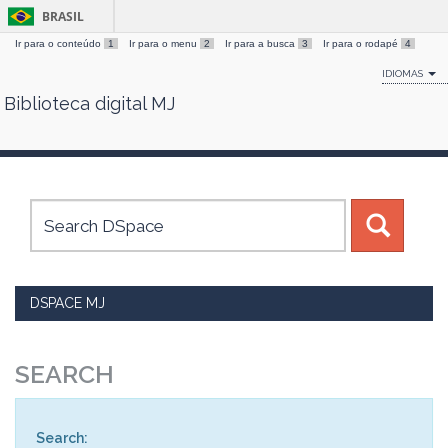
BRASIL
Ir para o conteúdo
1
Ir para o menu
2
Ir para a busca
3
Ir para o rodapé
4
IDIOMAS
Biblioteca digital MJ
Skip
navigation
DSPACE MJ
SEARCH
Search: