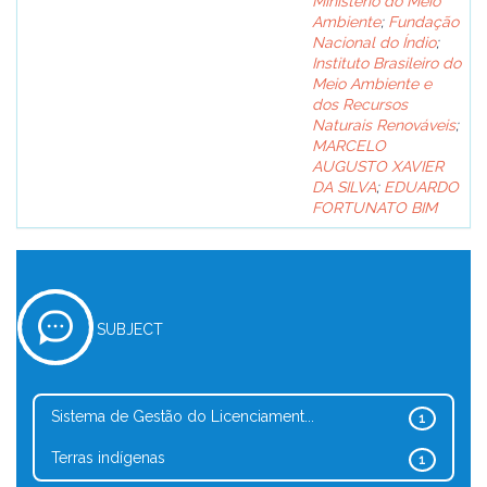
Ministério do Meio
Ambiente
;
Fundação
Nacional do Índio
;
Instituto Brasileiro do
Meio Ambiente e
dos Recursos
Naturais Renováveis
;
MARCELO
AUGUSTO XAVIER
DA SILVA
;
EDUARDO
FORTUNATO BIM
SUBJECT
Sistema de Gestão do Licenciament...
1
Terras indígenas
1