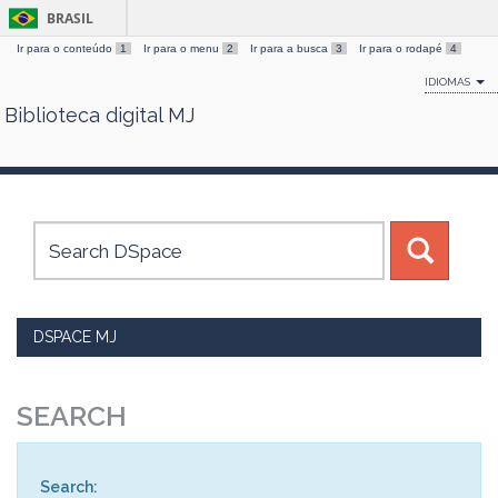
BRASIL
Ir para o conteúdo
1
Ir para o menu
2
Ir para a busca
3
Ir para o rodapé
4
IDIOMAS
Biblioteca digital MJ
Skip
navigation
DSPACE MJ
SEARCH
Search: