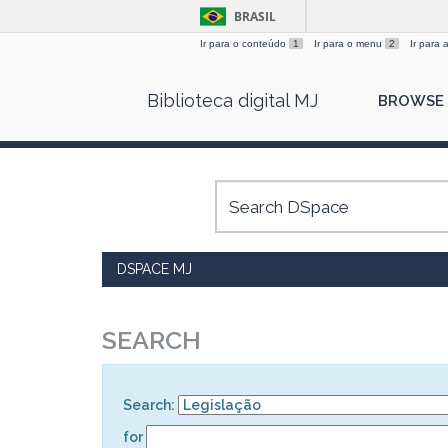
BRASIL
Ir para o conteúdo
1
Ir para o menu
2
Ir para
Skip
Biblioteca digital MJ
BROWSE
navigation
DSPACE MJ
SEARCH
Search:
for