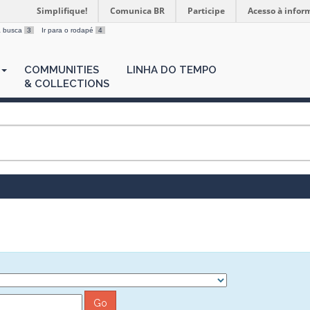
Simplifique!
Comunica BR
Participe
Acesso à infor
 a busca
3
Ir para o rodapé
4
COMMUNITIES
LINHA DO TEMPO
& COLLECTIONS