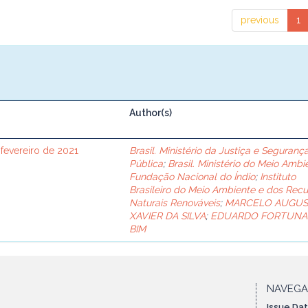
previous
1
Author(s)
 fevereiro de 2021
Brasil. Ministério da Justiça e Seguranç
Pública
;
Brasil. Ministério do Meio Ambi
Fundação Nacional do Índio
;
Instituto
Brasileiro do Meio Ambiente e dos Recu
Naturais Renováveis
;
MARCELO AUGU
XAVIER DA SILVA
;
EDUARDO FORTUNA
BIM
NAVEG
Issue Da