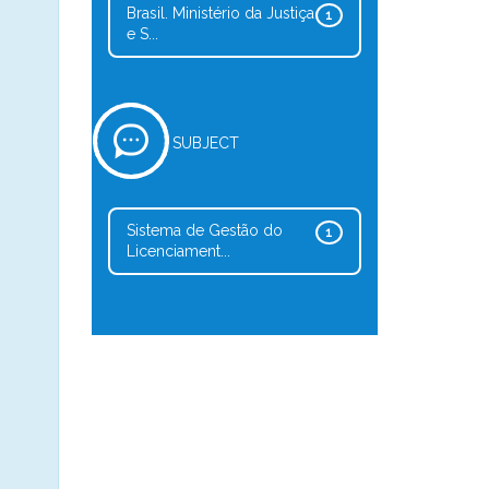
Brasil. Ministério da Justiça
1
e S...
SUBJECT
Sistema de Gestão do
1
Licenciament...