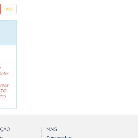
next
a
ente
;
rsos
STO
TO
AÇÃO
MAIS
te
Communities