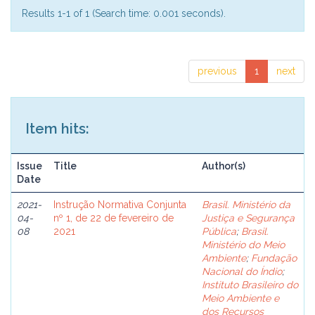
Results 1-1 of 1 (Search time: 0.001 seconds).
previous
1
next
Item hits:
Issue
Title
Author(s)
Date
2021-
Instrução Normativa Conjunta
Brasil. Ministério da
04-
nº 1, de 22 de fevereiro de
Justiça e Segurança
08
2021
Pública
;
Brasil.
Ministério do Meio
Ambiente
;
Fundação
Nacional do Índio
;
Instituto Brasileiro do
Meio Ambiente e
dos Recursos