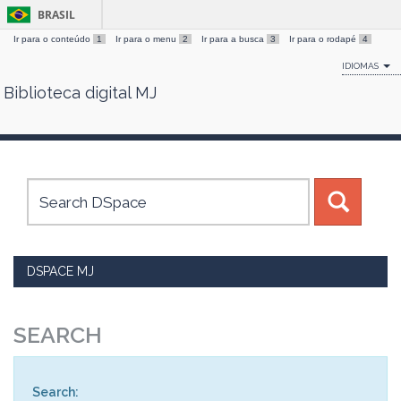
BRASIL
Ir para o conteúdo
1
Ir para o menu
2
Ir para a busca
3
Ir para o rodapé
4
IDIOMAS
Biblioteca digital MJ
Skip
navigation
DSPACE MJ
SEARCH
Search: