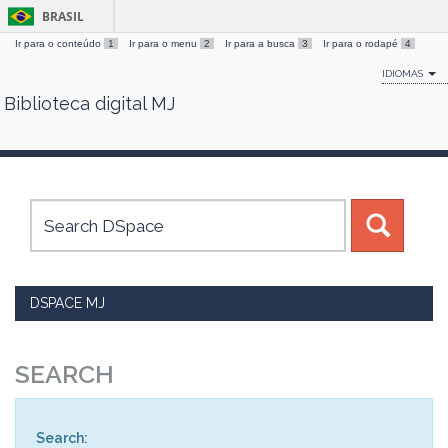
BRASIL
Ir para o conteúdo
1
Ir para o menu
2
Ir para a busca
3
Ir para o rodapé
4
IDIOMAS
Biblioteca digital MJ
Skip
navigation
DSPACE MJ
SEARCH
Search: