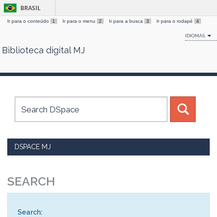
BRASIL
Ir para o conteúdo
1
Ir para o menu
2
Ir para a busca
3
Ir para o rodapé
4
IDIOMAS
Biblioteca digital MJ
Skip
navigation
DSPACE MJ
SEARCH
Search: