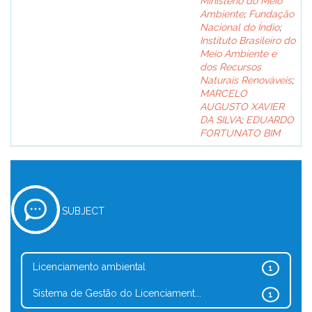
Ministério do Meio
Ambiente
;
Fundação
Nacional do Índio
;
Instituto Brasileiro do
Meio Ambiente e
dos Recursos
Naturais Renováveis
;
MARCELO
AUGUSTO XAVIER
DA SILVA
;
EDUARDO
FORTUNATO BIM
SUBJECT
Licenciamento ambiental
1
Sistema de Gestão do Licenciament...
1