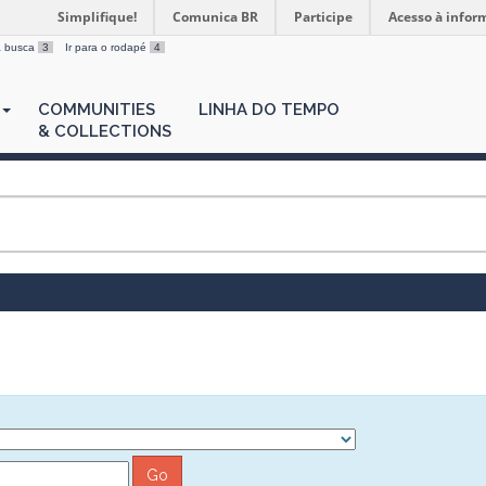
Simplifique!
Comunica BR
Participe
Acesso à infor
 a busca
3
Ir para o rodapé
4
COMMUNITIES
LINHA DO TEMPO
& COLLECTIONS