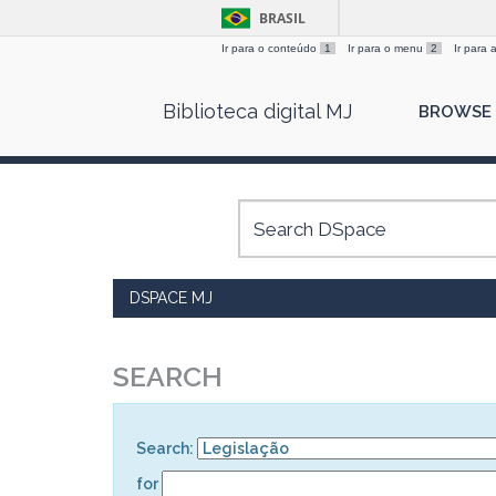
BRASIL
Ir para o conteúdo
1
Ir para o menu
2
Ir para
Skip
Biblioteca digital MJ
BROWSE
navigation
DSPACE MJ
SEARCH
Search:
for