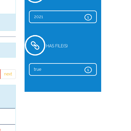
2021
1
HAS FILE(S)
true
1
next
a