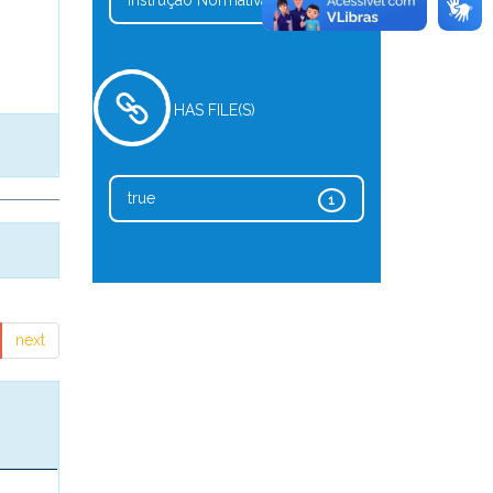
Instrução Normativa
1
HAS FILE(S)
true
1
next