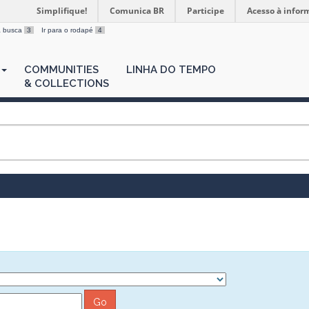
Simplifique!
Comunica BR
Participe
Acesso à infor
 a busca
3
Ir para o rodapé
4
COMMUNITIES
LINHA DO TEMPO
& COLLECTIONS