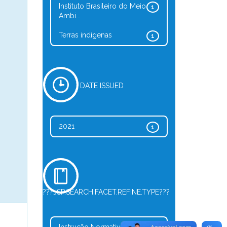
Instituto Brasileiro do Meio
1
Ambi...
Terras indígenas
1
DATE ISSUED
2021
1
???JSP.SEARCH.FACET.REFINE.TYPE???