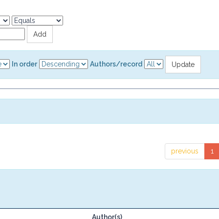
In order
Authors/record
previous
1
Author(s)