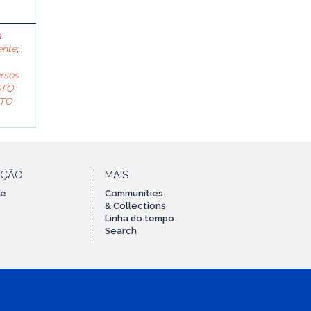
a
ente
;
rsos
STO
TO
AÇÃO
MAIS
te
Communities
& Collections
Linha do tempo
Search