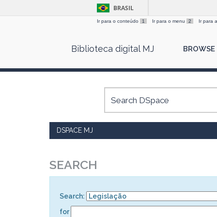
BRASIL
Ir para o conteúdo
1
Ir para o menu
2
Ir para
Skip
Biblioteca digital MJ
BROWSE
navigation
DSPACE MJ
SEARCH
Search:
for