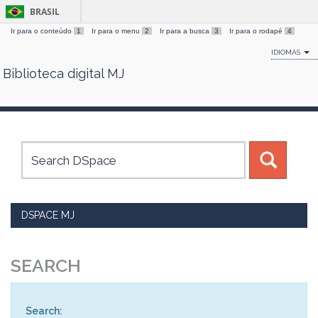
BRASIL
Ir para o conteúdo
1
Ir para o menu
2
Ir para a busca
3
Ir para o rodapé
4
IDIOMAS
Biblioteca digital MJ
Skip
navigation
DSPACE MJ
SEARCH
Search: