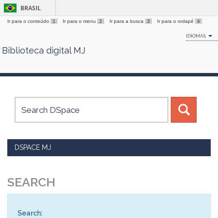
BRASIL
Ir para o conteúdo
1
Ir para o menu
2
Ir para a busca
3
Ir para o rodapé
4
IDIOMAS
Biblioteca digital MJ
Skip
navigation
DSPACE MJ
SEARCH
Search: