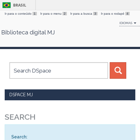
BRASIL
Ir para o conteúdo
1
Ir para o menu
2
Ir para a busca
3
Ir para o rodapé
4
IDIOMAS
Biblioteca digital MJ
Skip
navigation
DSPACE MJ
SEARCH
Search: