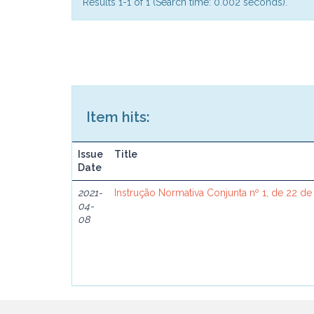
Results 1-1 of 1 (Search time: 0.002 seconds).
Item hits:
Issue
Title
Date
2021-
Instrução Normativa Conjunta nº 1, de 22 de
04-
08