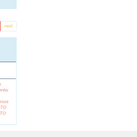
next
a
ente
;
rsos
STO
TO