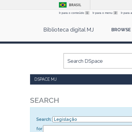
BRASIL
Ir para o conteúdo
1
Ir para o menu
2
Ir para
Skip
Biblioteca digital MJ
BROWSE
navigation
DSPACE MJ
SEARCH
Search:
for