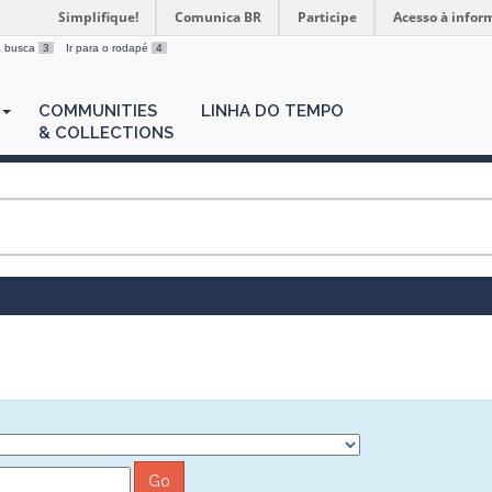
Simplifique!
Comunica BR
Participe
Acesso à infor
 a busca
3
Ir para o rodapé
4
COMMUNITIES
LINHA DO TEMPO
& COLLECTIONS