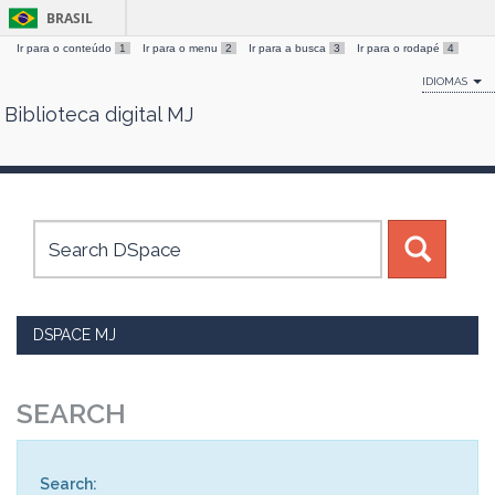
BRASIL
Ir para o conteúdo
1
Ir para o menu
2
Ir para a busca
3
Ir para o rodapé
4
IDIOMAS
Biblioteca digital MJ
Skip
navigation
DSPACE MJ
SEARCH
Search: