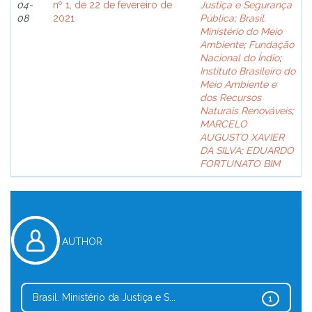
04-
nº 1, de 22 de fevereiro de
Justiça e Segurança
08
2021
Pública
;
Brasil.
Ministério do Meio
Ambiente
;
Fundação
Nacional do Índio
;
Instituto Brasileiro do
Meio Ambiente e
dos Recursos
Naturais Renováveis
;
MARCELO
AUGUSTO XAVIER
DA SILVA
;
EDUARDO
FORTUNATO BIM
AUTHOR
Brasil. Ministério da Justiça e S...
1