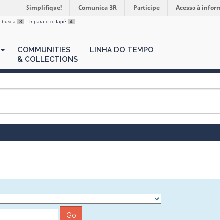
Simplifique!
Comunica BR
Participe
Acesso à infor
 a busca
3
Ir para o rodapé
4
COMMUNITIES
LINHA DO TEMPO
& COLLECTIONS