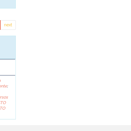
next
a
ente
;
rsos
STO
TO