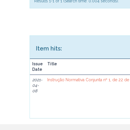
Results 1-1 of 1 (Search time: 0.004 seconds).
Item hits:
Issue
Title
Date
2021-
Instrução Normativa Conjunta nº 1, de 22 de
04-
08