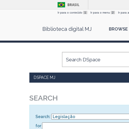
BRASIL
Ir para o conteúdo
1
Ir para o menu
2
Ir para
Skip
Biblioteca digital MJ
BROWSE
navigation
DSPACE MJ
SEARCH
Search:
for