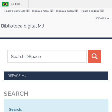
BRASIL
Ir para o conteúdo
1
Ir para o menu
2
Ir para a busca
3
Ir para o rodapé
4
IDIOMAS
Biblioteca digital MJ
Skip
navigation
DSPACE MJ
SEARCH
Search: