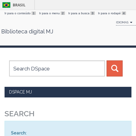
BRASIL
Ir para o conteúdo
1
Ir para o menu
2
Ir para a busca
3
Ir para o rodapé
4
IDIOMAS
Biblioteca digital MJ
Skip
navigation
DSPACE MJ
SEARCH
Search: