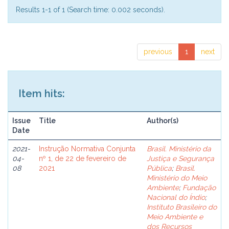
Results 1-1 of 1 (Search time: 0.002 seconds).
previous
1
next
Item hits:
Issue
Title
Author(s)
Date
2021-
Instrução Normativa Conjunta
Brasil. Ministério da
04-
nº 1, de 22 de fevereiro de
Justiça e Segurança
08
2021
Pública
;
Brasil.
Ministério do Meio
Ambiente
;
Fundação
Nacional do Índio
;
Instituto Brasileiro do
Meio Ambiente e
dos Recursos