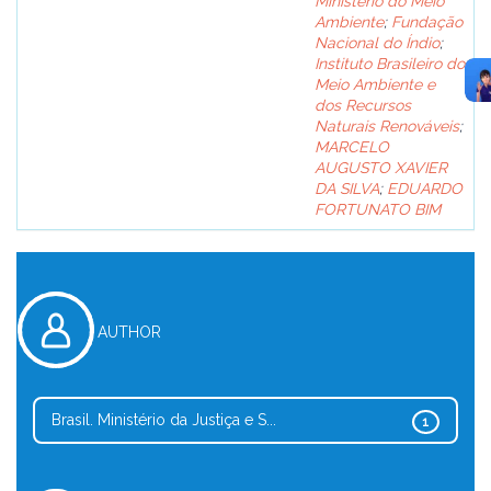
Ministério do Meio
Ambiente
;
Fundação
Nacional do Índio
;
Instituto Brasileiro do
Meio Ambiente e
dos Recursos
Naturais Renováveis
;
MARCELO
AUGUSTO XAVIER
DA SILVA
;
EDUARDO
FORTUNATO BIM
AUTHOR
Brasil. Ministério da Justiça e S...
1