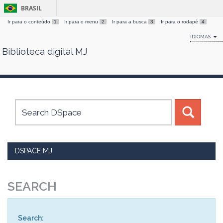
BRASIL
Ir para o conteúdo
1
Ir para o menu
2
Ir para a busca
3
Ir para o rodapé
4
IDIOMAS
Biblioteca digital MJ
Skip
navigation
DSPACE MJ
SEARCH
Search: