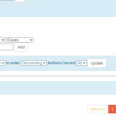
In order
Authors/record
previous
1