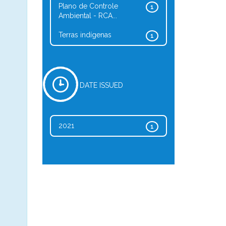
Plano de Controle
1
Ambiental - RCA...
Terras indígenas
1
DATE ISSUED
2021
1