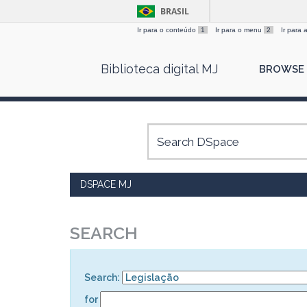
BRASIL
Ir para o conteúdo
1
Ir para o menu
2
Ir para
Skip
Biblioteca digital MJ
BROWSE
navigation
DSPACE MJ
SEARCH
Search:
for