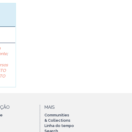
a
ente
;
rsos
STO
TO
AÇÃO
MAIS
te
Communities
& Collections
Linha do tempo
Search