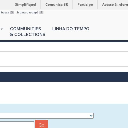
Simplifique!
Comunica BR
Participe
Acesso à infor
 a busca
3
Ir para o rodapé
4
COMMUNITIES
LINHA DO TEMPO
& COLLECTIONS