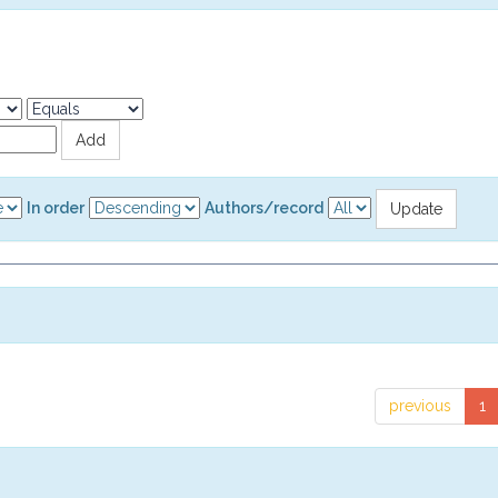
In order
Authors/record
previous
1