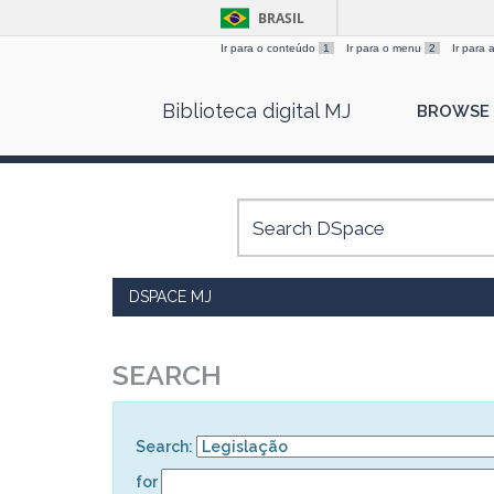
BRASIL
Ir para o conteúdo
1
Ir para o menu
2
Ir para
Skip
Biblioteca digital MJ
BROWSE
navigation
DSPACE MJ
SEARCH
Search:
for