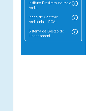
Instituto Brasileiro do Meio
1
Ambi...
Plano de Controle
1
Ambiental - RCA...
Sistema de Gestão do
1
Licenciament...