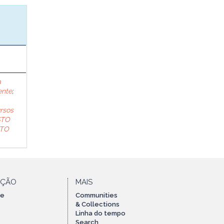
a
ente
;
rsos
STO
TO
AÇÃO
MAIS
te
Communities
& Collections
Linha do tempo
Search