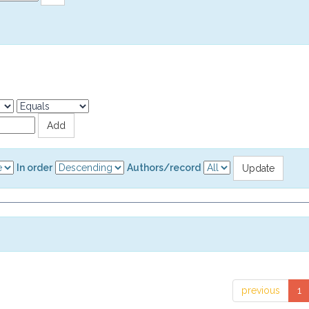
In order
Authors/record
previous
1