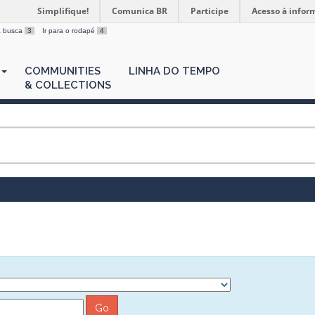
Simplifique!
Comunica BR
Participe
Acesso à infor
 a busca
3
Ir para o rodapé
4
COMMUNITIES
LINHA DO TEMPO
& COLLECTIONS