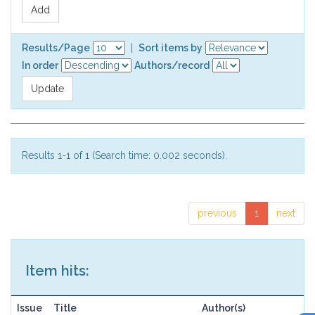
Results/Page
|
Sort items by
In order
Authors/record
Results 1-1 of 1 (Search time: 0.002 seconds).
previous
1
next
Item hits:
Issue
Title
Author(s)