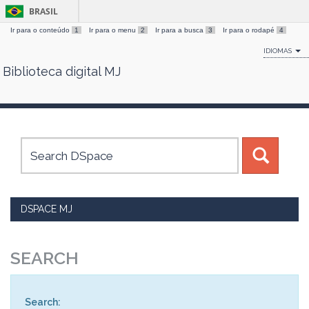
BRASIL
Ir para o conteúdo
1
Ir para o menu
2
Ir para a busca
3
Ir para o rodapé
4
IDIOMAS
Biblioteca digital MJ
Skip
navigation
DSPACE MJ
SEARCH
Search: