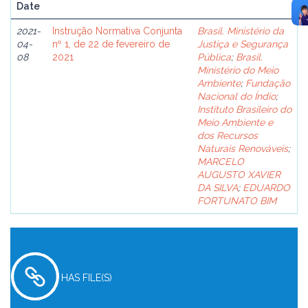
Date
2021-
Instrução Normativa Conjunta
Brasil. Ministério da
04-
nº 1, de 22 de fevereiro de
Justiça e Segurança
08
2021
Pública
;
Brasil.
Ministério do Meio
Ambiente
;
Fundação
Nacional do Índio
;
Instituto Brasileiro do
Meio Ambiente e
dos Recursos
Naturais Renováveis
;
MARCELO
AUGUSTO XAVIER
DA SILVA
;
EDUARDO
FORTUNATO BIM
HAS FILE(S)