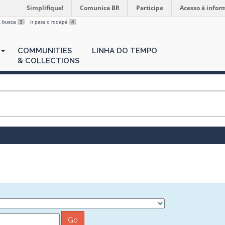
Simplifique!
Comunica BR
Participe
Acesso à infor
 a busca
3
Ir para o rodapé
4
COMMUNITIES
LINHA DO TEMPO
& COLLECTIONS