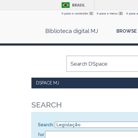
BRASIL
Ir para o conteúdo
1
Ir para o menu
2
Ir para
Skip
Biblioteca digital MJ
BROWSE
navigation
DSPACE MJ
SEARCH
Search:
for