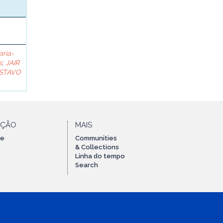
aria-
s
;
JAIR
STAVO
AÇÃO
MAIS
te
Communities
& Collections
Linha do tempo
Search