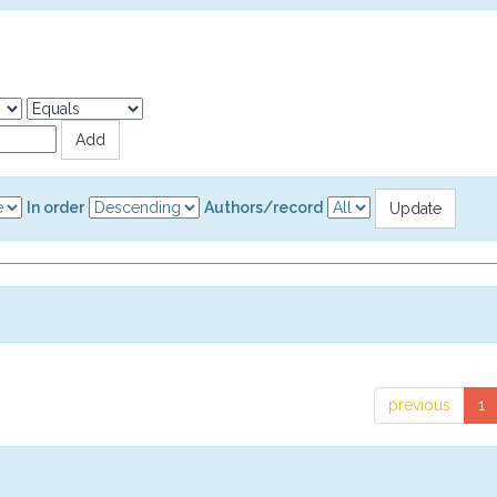
In order
Authors/record
previous
1