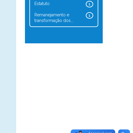
Estatuto
1
Remanejamento e
1
transformação dos...