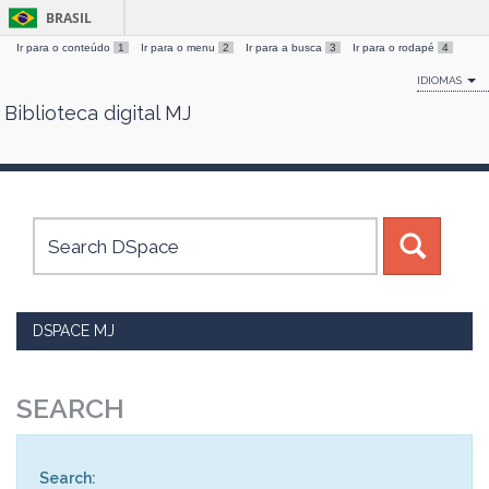
BRASIL
Ir para o conteúdo
1
Ir para o menu
2
Ir para a busca
3
Ir para o rodapé
4
IDIOMAS
Biblioteca digital MJ
Skip
navigation
DSPACE MJ
SEARCH
Search: