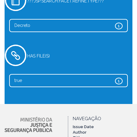
???JSP.SEARCH.FACET.REFINE.TYPE???
Decreto
1
HAS FILE(S)
true
1
NAVEGAÇÃO
Issue Date
Author