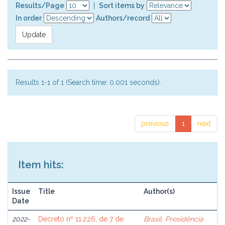
Results/Page
|
Sort items by
In order
Authors/record
Results 1-1 of 1 (Search time: 0.001 seconds).
previous
1
next
Item hits:
Issue
Title
Author(s)
Date
2022-
Decreto nº 11.226, de 7 de
Brasil. Presidência