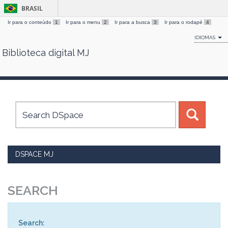
BRASIL
Ir para o conteúdo
1
Ir para o menu
2
Ir para a busca
3
Ir para o rodapé
4
IDIOMAS
Biblioteca digital MJ
Skip
navigation
DSPACE MJ
SEARCH
Search: