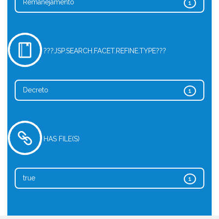
Remanejamento
1
???JSP.SEARCH.FACET.REFINE.TYPE???
Decreto
1
HAS FILE(S)
true
1