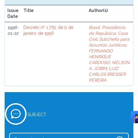
Issue
Title
Author(s)
Date
1996-
Decreto nº 1.779, de 9 de
Brasil. Presidência
01-10
janeiro de 1996
da República
;
Casa
Civil
;
Subchefia para
Assuntos Jurídicos
;
FERNANDO
HENRIQUE
CARDOSO
;
NELSON
A. JOBIM
;
LUIZ
CARLOS BRESSER
PEREIRA
SUBJECT