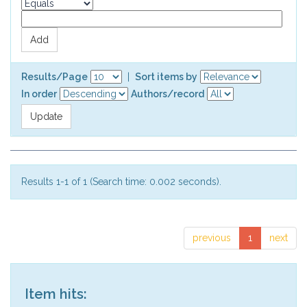
Results/Page
|
Sort items by
In order
Authors/record
Results 1-1 of 1 (Search time: 0.002 seconds).
previous
1
next
Item hits: