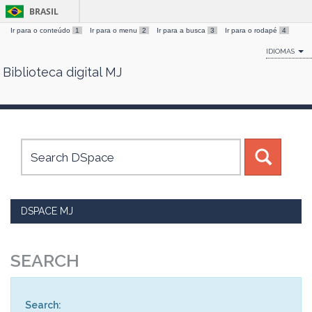
BRASIL
Ir para o conteúdo
1
Ir para o menu
2
Ir para a busca
3
Ir para o rodapé
4
IDIOMAS
Biblioteca digital MJ
Skip
navigation
DSPACE MJ
SEARCH
Search: