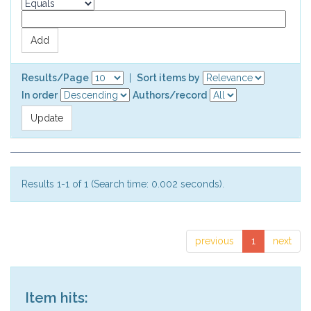
Results/Page
|
Sort items by
In order
Authors/record
Results 1-1 of 1 (Search time: 0.002 seconds).
previous
1
next
Item hits: