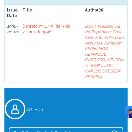
Issue
Title
Author(s)
Date
1996-
Decreto nº 1.779, de 9 de
Brasil. Presidência
01-10
janeiro de 1996
da República
;
Casa
Civil
;
Subchefia para
Assuntos Jurídicos
;
FERNANDO
HENRIQUE
CARDOSO
;
NELSON
A. JOBIM
;
LUIZ
CARLOS BRESSER
PEREIRA
AUTHOR