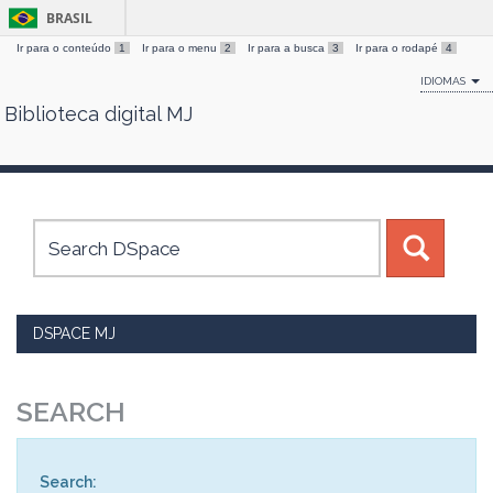
BRASIL
Ir para o conteúdo
1
Ir para o menu
2
Ir para a busca
3
Ir para o rodapé
4
IDIOMAS
Biblioteca digital MJ
Skip
navigation
DSPACE MJ
SEARCH
Search: