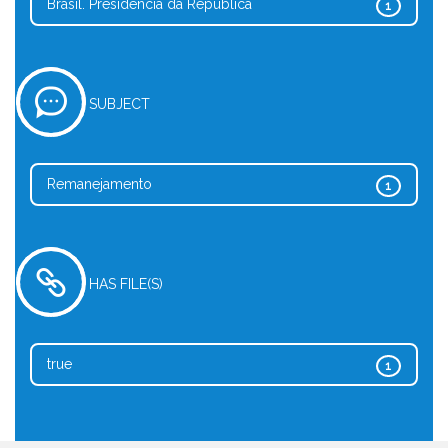
Brasil. Presidência da República
1
SUBJECT
Remanejamento
1
HAS FILE(S)
true
1