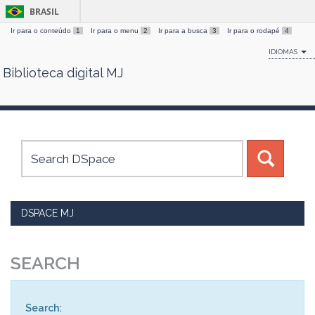
BRASIL
Ir para o conteúdo
1
Ir para o menu
2
Ir para a busca
3
Ir para o rodapé
4
IDIOMAS
Biblioteca digital MJ
Skip
navigation
DSPACE MJ
SEARCH
Search: