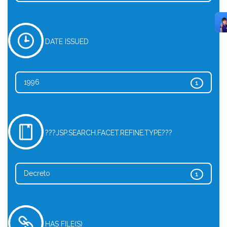
DATE ISSUED
1996
1
???JSP.SEARCH.FACET.REFINE.TYPE???
Decreto
1
HAS FILE(S)