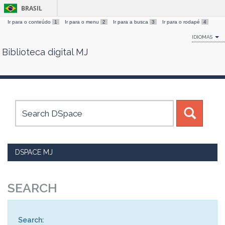
BRASIL
Ir para o conteúdo
1
Ir para o menu
2
Ir para a busca
3
Ir para o rodapé
4
IDIOMAS
Biblioteca digital MJ
Skip
navigation
DSPACE MJ
SEARCH
Search: