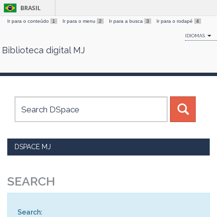
BRASIL
Ir para o conteúdo
1
Ir para o menu
2
Ir para a busca
3
Ir para o rodapé
4
IDIOMAS
Biblioteca digital MJ
Skip
navigation
DSPACE MJ
SEARCH
Search: