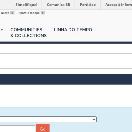
Simplifique!
Comunica BR
Participe
Acesso à infor
 a busca
3
Ir para o rodapé
4
COMMUNITIES
LINHA DO TEMPO
& COLLECTIONS