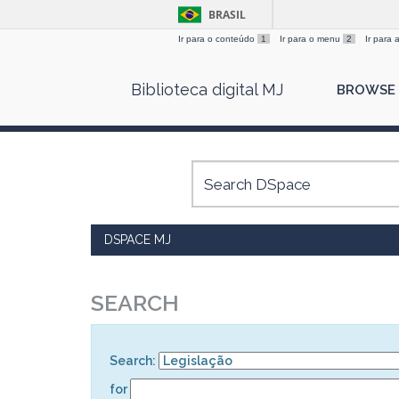
BRASIL
Ir para o conteúdo
1
Ir para o menu
2
Ir para
Skip
Biblioteca digital MJ
BROWSE
navigation
DSPACE MJ
SEARCH
Search:
for