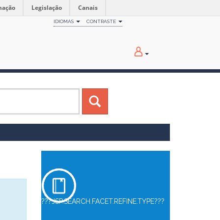
mação
Legislação
Canais
IDIOMAS
CONTRASTE
???JSP.SEARCH.FACET.REFINE.TYPE???