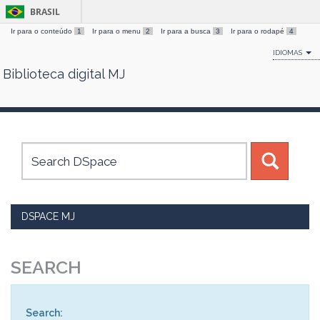
BRASIL
Ir para o conteúdo
1
Ir para o menu
2
Ir para a busca
3
Ir para o rodapé
4
IDIOMAS
Biblioteca digital MJ
Skip
navigation
DSPACE MJ
SEARCH
Search: