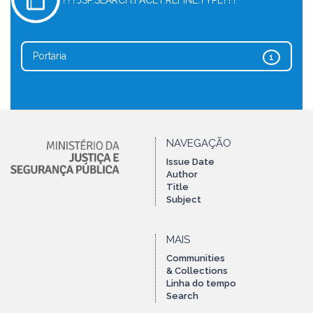
???JSP.SEARCH.FACET.REFINE.TYPE???
Portaria
1
NAVEGAÇÃO
Issue Date
Author
Title
Subject
MAIS
Communities
& Collections
Linha do tempo
Search