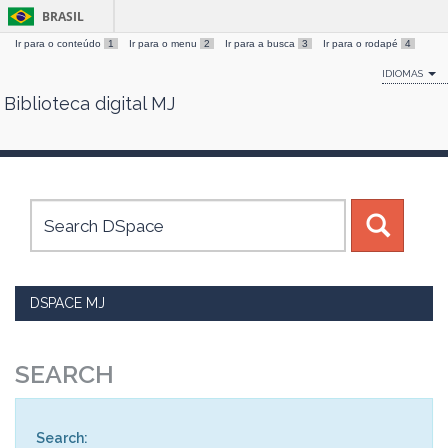
BRASIL
Ir para o conteúdo
1
Ir para o menu
2
Ir para a busca
3
Ir para o rodapé
4
IDIOMAS
Biblioteca digital MJ
Skip
navigation
DSPACE MJ
SEARCH
Search: