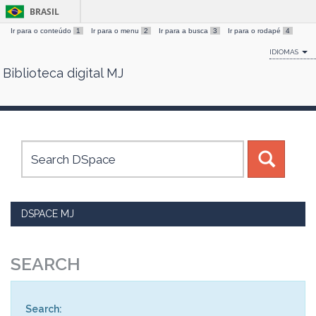
BRASIL
Ir para o conteúdo
1
Ir para o menu
2
Ir para a busca
3
Ir para o rodapé
4
IDIOMAS
Biblioteca digital MJ
Skip
navigation
DSPACE MJ
SEARCH
Search: