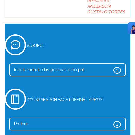
do Ministro
;
ANDERSON
GUSTAVO TORRES
SUBJECT
Incolumidade das pessoas e do pat...
1
???JSP.SEARCH.FACET.REFINE.TYPE???
Portaria
1