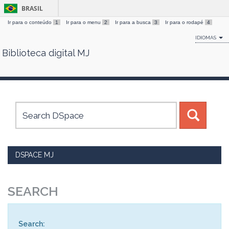
BRASIL
Ir para o conteúdo
1
Ir para o menu
2
Ir para a busca
3
Ir para o rodapé
4
IDIOMAS
Biblioteca digital MJ
Skip
navigation
DSPACE MJ
SEARCH
Search: