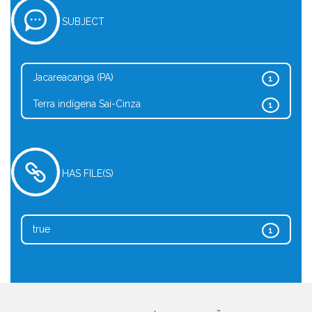
SUBJECT
Jacareacanga (PA)
1
Terra indígena Sai-Cinza
1
HAS FILE(S)
true
1