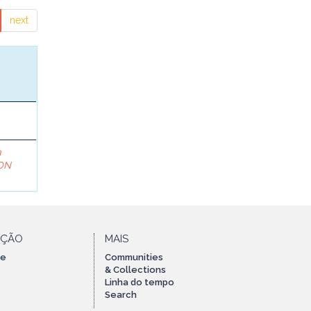
next
a
ON
AÇÃO
MAIS
te
Communities
& Collections
Linha do tempo
Search