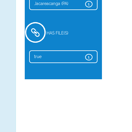
Jacareacanga (PA)
1
HAS FILE(S)
true
1