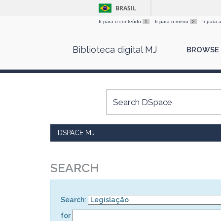
BRASIL
Ir para o conteúdo
1
Ir para o menu
2
Ir para
Skip
Biblioteca digital MJ
BROWSE
navigation
DSPACE MJ
SEARCH
Search:
for