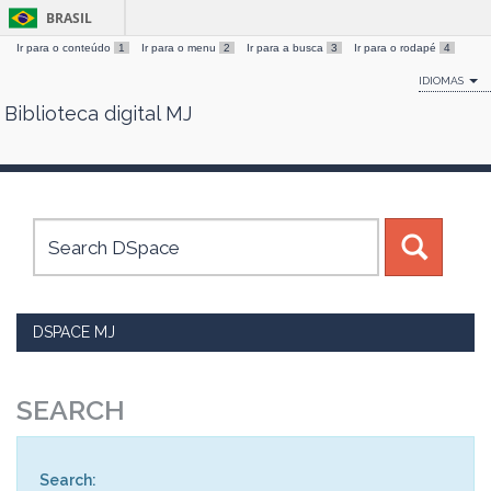
BRASIL
Ir para o conteúdo
1
Ir para o menu
2
Ir para a busca
3
Ir para o rodapé
4
IDIOMAS
Biblioteca digital MJ
Skip
navigation
DSPACE MJ
SEARCH
Search: