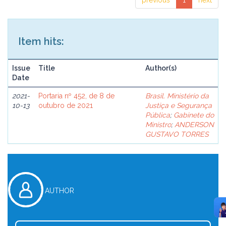
previous
1
next
Item hits:
Issue
Title
Author(s)
Date
2021-
Portaria nº 452, de 8 de
Brasil. Ministério da
10-13
outubro de 2021
Justiça e Segurança
Pública
;
Gabinete do
Ministro
;
ANDERSON
GUSTAVO TORRES
AUTHOR