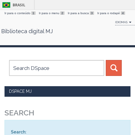
BRASIL
Ir para o conteúdo
1
Ir para o menu
2
Ir para a busca
3
Ir para o rodapé
4
IDIOMAS
Biblioteca digital MJ
Skip
navigation
DSPACE MJ
SEARCH
Search: