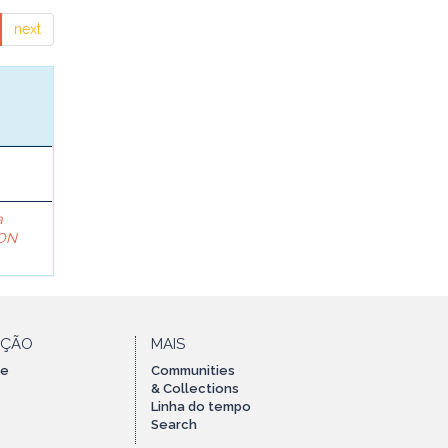
next
a
ON
AÇÃO
MAIS
te
Communities
& Collections
Linha do tempo
Search