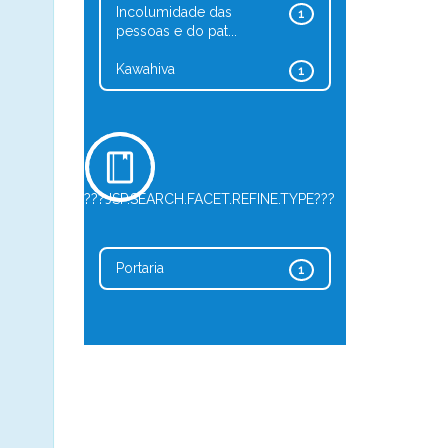
Incolumidade das
1
pessoas e do pat...
Kawahiva
1
???JSP.SEARCH.FACET.REFINE.TYPE???
Portaria
1