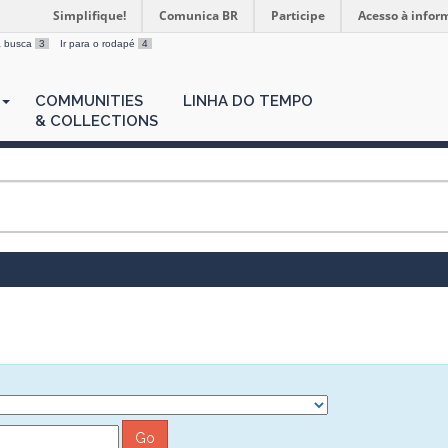
Simplifique!
Comunica BR
Participe
Acesso à infor
 a busca
3
Ir para o rodapé
4
COMMUNITIES
LINHA DO TEMPO
& COLLECTIONS