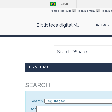
BRASIL
Ir para o conteúdo
1
Ir para o menu
2
Ir para
Skip
Biblioteca digital MJ
BROWSE
navigation
DSPACE MJ
SEARCH
Search:
for