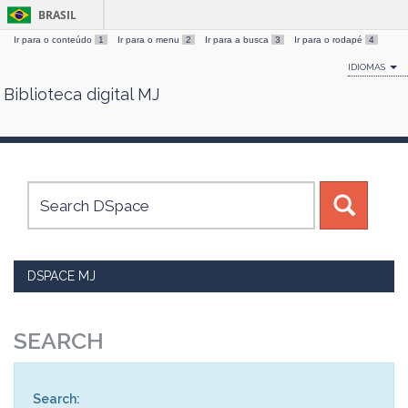
BRASIL
Ir para o conteúdo
1
Ir para o menu
2
Ir para a busca
3
Ir para o rodapé
4
IDIOMAS
Biblioteca digital MJ
Skip
navigation
DSPACE MJ
SEARCH
Search: