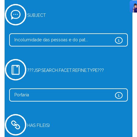
SUBJECT
Incolumidade das pessoas e do pat...
1
???JSP.SEARCH.FACET.REFINE.TYPE???
Portaria
1
HAS FILE(S)