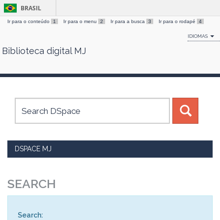
BRASIL
Ir para o conteúdo
1
Ir para o menu
2
Ir para a busca
3
Ir para o rodapé
4
IDIOMAS
Biblioteca digital MJ
Skip
navigation
DSPACE MJ
SEARCH
Search: