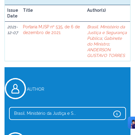
Issue
Title
Author(s)
Date
2021-
Portaria MJSP nº 535, de 6 de
Brasil. Ministério da
12-07
dezembro de 2021
Justiça e Segurança
Pública
;
Gabinete
do Ministro
;
ANDERSON
GUSTAVO TORRES
AUTHOR
Brasil. Ministério da Justiça e S...
1